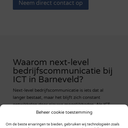
Neem direct contact op
Waarom next-level
bedrijfscommunicatie bij
ICT in Barneveld?
Next-level bedrijfscommunicatie is iets dat al
langer bestaat, maar het blijft zich constant
ontwikkelen door nieuwe mogelijkheden. Als ICT-
bedrijf in Barneveld zijn we altijd op de hoogte van
Beheer cookie toestemming
de ontwikkelingen. Op die manier kunnen wij
Om de beste ervaringen te bieden, gebruiken wij technologieën zoals
ervoor zorgen dat jouw bedrijf altijd de hoogste