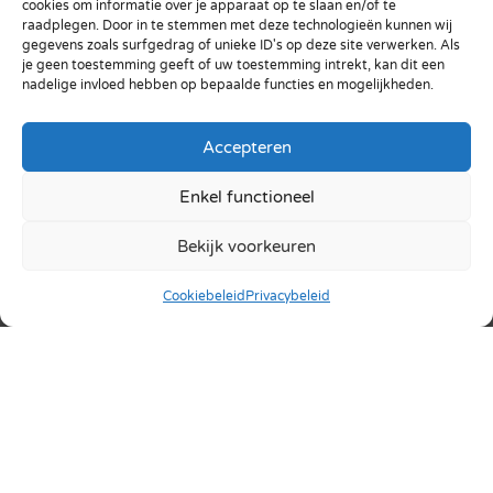
cookies om informatie over je apparaat op te slaan en/of te
standaard haalt.
raadplegen. Door in te stemmen met deze technologieën kunnen wij
gegevens zoals surfgedrag of unieke ID's op deze site verwerken. Als
Dat heeft een aantal handige voordelen. Zoals
je geen toestemming geeft of uw toestemming intrekt, kan dit een
nadelige invloed hebben op bepaalde functies en mogelijkheden.
altijd gemakkelijk kunnen communiceren met
klanten, partners en werknemers. Maar ook een
flinke besparing op de kosten en tijd die besteed
Accepteren
moet worden om overleg te faciliteren. En wat te
Enkel functioneel
denken van de doelstellingen rond het duurzaam
ondernemen? Met next-level
Bekijk voorkeuren
bedrijfscommunicatie met IT in Barneveld is een
thuiskantoor ineens een goed bereikbaar eiland
Cookiebeleid
Privacybeleid
binnen de onderneming en kun je gewoon tijdens
het reizen overleggen met de partners die alleen
op dat moment tijd hebben.
Waar kan ik aan denken
bij ICT in Barneveld?