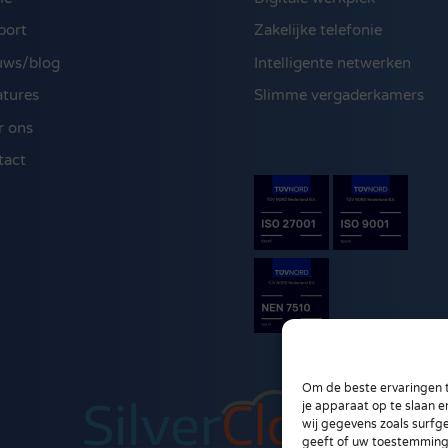
port
Zakelijke telefonie
uws/blog
Intelligente netwerken
atures
Slimme vergaderkamers
r ons
tact
Om de beste ervaringen t
je apparaat op te slaan 
wij gegevens zoals surfg
geeft of uw toestemming 