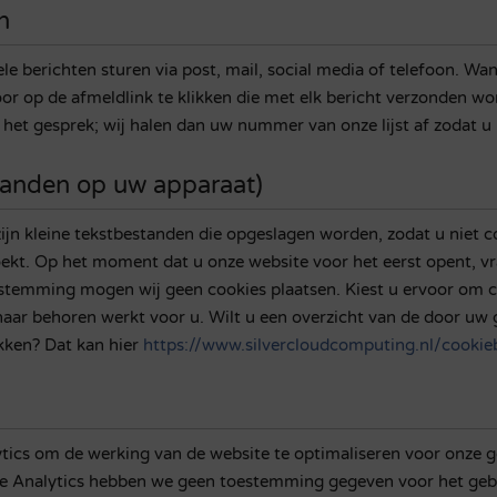
n
 berichten sturen via post, mail, social media of telefoon. Wan
or op de afmeldlink te klikken die met elk bericht verzonden word
 het gesprek; wij halen dan uw nummer van onze lijst af zodat u
standen op uw apparaat)
zijn kleine tekstbestanden die opgeslagen worden, zodat u niet 
ekt. Op het moment dat u onze website voor het eerst opent, v
stemming mogen wij geen cookies plaatsen. Kiest u ervoor om co
naar behoren werkt voor u. Wilt u een overzicht van de door uw
kken? Dat kan hier
https://www.silvercloudcomputing.nl/cookie
ics om de werking van de website te optimaliseren voor onze ge
 Analytics hebben we geen toestemming gegeven voor het geb