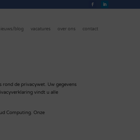
nieuws/blog
vacatures
over ons
contact
ls rond de privacywet. Uw gegevens
ivacyverklaring vindt u alle
loud Computing. Onze