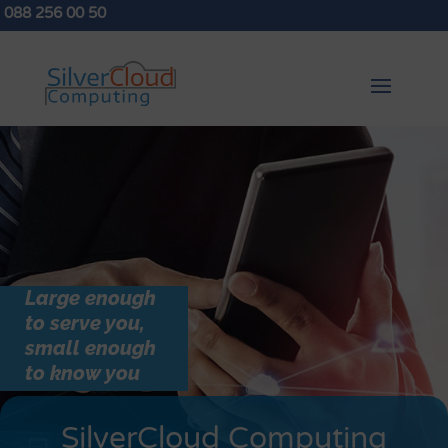
088 256 00 50
Large enough
to serve you,
small enough
to know you
SilverCloud Computing