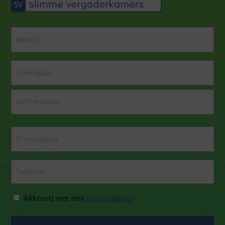
Bedrijf
(Vereist)
Naam
(Vereist)
Voornaam
Achternaam
Email
(Vereist)
Telefoon
Privacybeledi
Akkoord met ons
privacybeleid
(Vereist)