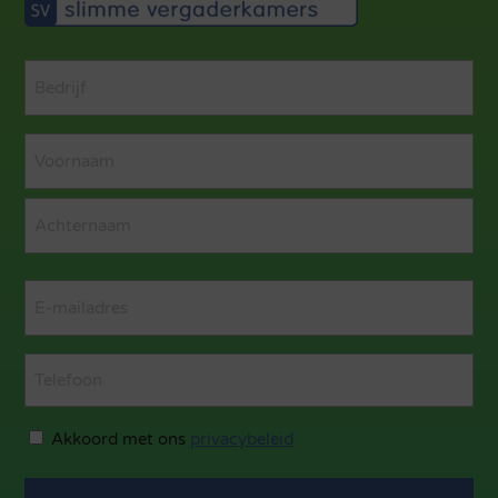
Bedrijf
(Vereist)
Naam
(Vereist)
Voornaam
Achternaam
Email
(Vereist)
Telefoon
Privacybeledi
Akkoord met ons
privacybeleid
(Vereist)