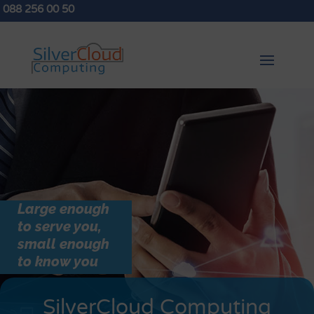
088 256 00 50
Large enough
to serve you,
small enough
to know you
SilverCloud Computing