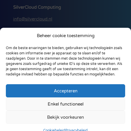
SilverCloud Computing
info@silvercloud.nl
088 256 00 50
Beheer cookie toestemming
Ohmstraat 18-A
Om de beste ervaringen te bieden, gebruiken wij technologieën zoals
3861 NB, Nijkerk
cookies om informatie over je apparaat op te slaan en/of te
Nederland
raadplegen. Door in te stemmen met deze technologieën kunnen wij
gegevens zoals surfgedrag of unieke ID's op deze site verwerken. Als
je geen toestemming geeft of uw toestemming intrekt, kan dit een
nadelige invloed hebben op bepaalde functies en mogelijkheden.
Accepteren
Enkel functioneel
Privacybeleid
Cookiebeleid (EU)
Toegankelijkheidsverklaring
Bekijk voorkeuren
© 2022 SilverCloud Computing
Cookiebeleid
Privacybeleid