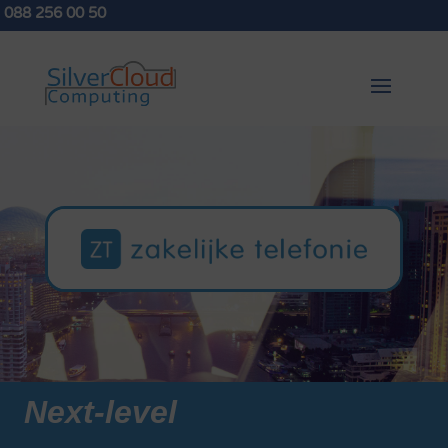
088 256 00 50
Next-level