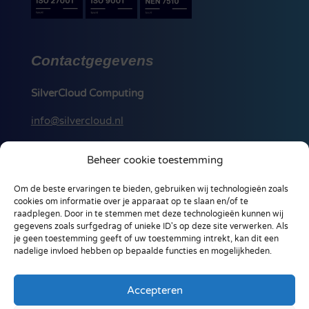
Contactgegevens
SilverCloud Computing
info@silvercloud.nl
088 256 00 50
Beheer cookie toestemming
Ohmstraat 18-A
Om de beste ervaringen te bieden, gebruiken wij technologieën zoals
3861 NB, Nijkerk
cookies om informatie over je apparaat op te slaan en/of te
Nederland
raadplegen. Door in te stemmen met deze technologieën kunnen wij
gegevens zoals surfgedrag of unieke ID's op deze site verwerken. Als
je geen toestemming geeft of uw toestemming intrekt, kan dit een
nadelige invloed hebben op bepaalde functies en mogelijkheden.
Accepteren