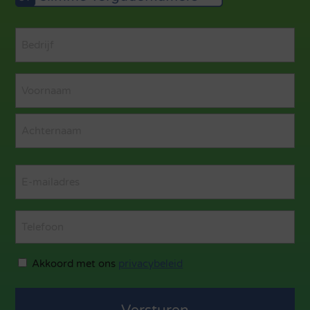
Bedrijf
(Vereist)
Naam
(Vereist)
Voornaam
Achternaam
Email
(Vereist)
Telefoon
Privacybeledi
Akkoord met ons
privacybeleid
(Vereist)