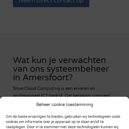
Neem direct contact op
Wat kun je verwachten
van ons systeembeheer
in Amersfoort?
SilverCloud Computing is een ervaren en
professioneel ICT-bedrijf. Dat betekent concreet
dat we alle mogelijke elementen van
Beheer cookie toestemming
systeembeheer in Amersfoort voor je kunnen
Om de beste ervaringen te bieden, gebruiken wij technologieën zoals
regelen. Bijvoorbeeld het uitvoeren van de juiste
cookies om informatie over je apparaat op te slaan en/of te
updates en upgrades om alle systemen veilig te
raadplegen. Door in te stemmen met deze technologieën kunnen wij