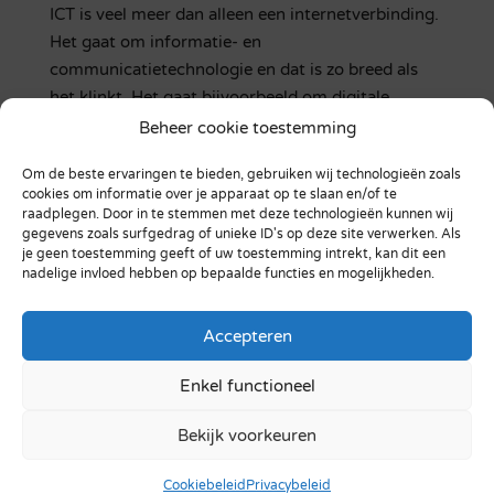
ICT is veel meer dan alleen een internetverbinding.
Het gaat om informatie- en
communicatietechnologie en dat is zo breed als
het klinkt. Het gaat bijvoorbeeld om digitale
werkplekken, slimme netwerken en overal en altijd
Beheer cookie toestemming
kunnen vergaderen met mensen waar dan ook ter
Om de beste ervaringen te bieden, gebruiken wij technologieën zoals
wereld. Dit is mogelijk door de juiste software te
cookies om informatie over je apparaat op te slaan en/of te
gebruiken met de juiste instelling.
raadplegen. Door in te stemmen met deze technologieën kunnen wij
gegevens zoals surfgedrag of unieke ID's op deze site verwerken. Als
Het correct inzetten van ICT in Nijkerk is een
je geen toestemming geeft of uw toestemming intrekt, kan dit een
nadelige invloed hebben op bepaalde functies en mogelijkheden.
slimme oplossing voor alle ondernemingen. Ook
voor de middelgrote en de kleinere bedrijven met
slechts een paar werknemers. Optimale systemen
Accepteren
en verbindingen vereenvoudigen en versnellen
Enkel functioneel
werkprocessen.
Bekijk voorkeuren
SilverCloud Computing
voor ICT-toepassingen in
Cookiebeleid
Privacybeleid