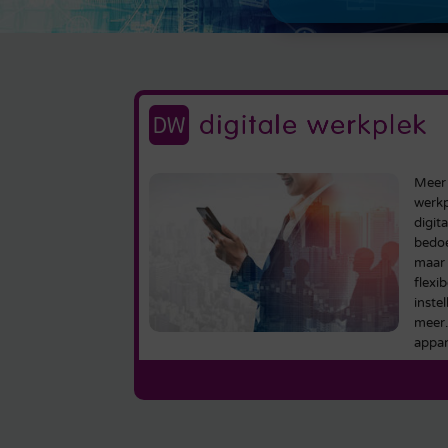
Meer f
werkp
digita
bedoe
maar 
flexi
inste
meer. 
appar