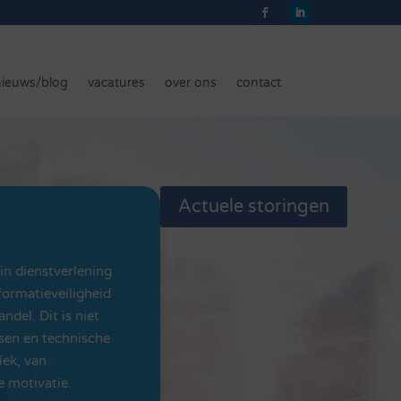
nieuws/blog
vacatures
over ons
contact
Actuele storingen
 in dienstverlening
ormatieveiligheid
ndel. Dit is niet
sen en technische
iek, van
e motivatie.