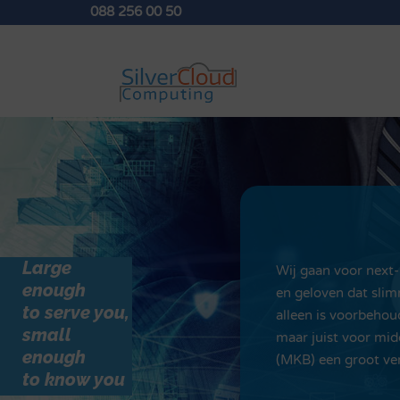
088 256 00 50
Large
Wij gaan voor next-
enough
en geloven dat slim
to serve you,
alleen is voorbehou
small
maar juist voor mid
enough
(MKB) een groot ver
to know you