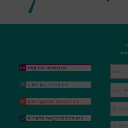
W
Vraa
Bedrijf
(Vereist)
Naam
(Vereist)
Voorna
Email
(Vereist)
Telefoo