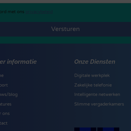
eledi
ord met ons
privacybeleid
er informatie
Onze Diensten
me
Digitale werkplek
port
Zakelijke telefonie
uws/blog
Intelligente netwerken
atures
Slimme vergaderkamers
r ons
tact