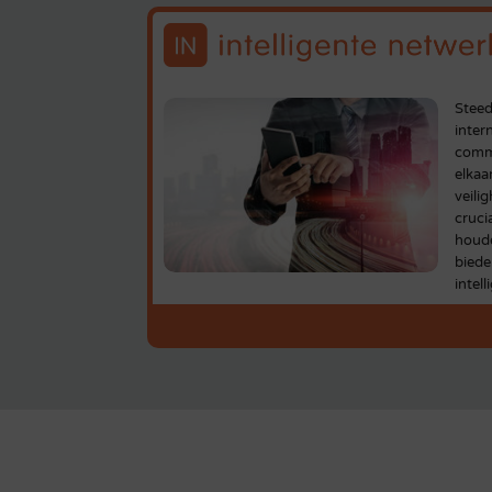
Steed
inter
comm
elkaa
veili
cruci
houd
biede
intel