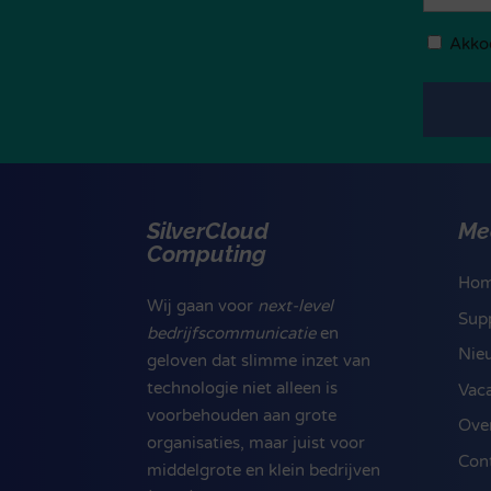
Privacyb
Akko
(Vereist)
SilverCloud
Me
Computing
Ho
Wij gaan voor
next-level
Sup
bedrijfscommunicatie
en
Nie
geloven dat slimme inzet van
technologie niet alleen is
Vac
voorbehouden aan grote
Ove
organisaties, maar juist voor
Con
middelgrote en klein bedrijven