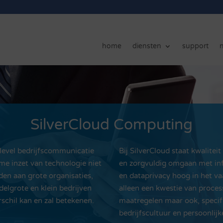
home
diensten
support
SilverCloud Computing
level bedrijfscommunicatie
Bij SilverCloud staat kwaliteit
me inzet van technologie niet
en zorgvuldig omgaan met inf
den aan grote organisaties,
en dataprivacy hoog in het vaa
delgrote en klein bedrijven
alleen een kwestie van proces
schil kan en zal betekenen.
maatregelen maar ook, specif
bedrijfscultuur en persoonlijk