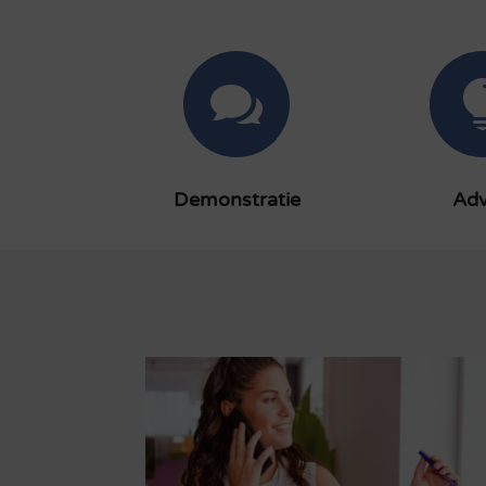

Demonstratie
Adv