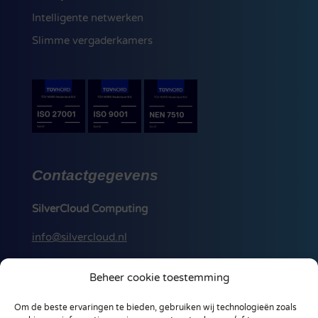
Intelligente netwerken
Slimme vergaderkamers
Contactgegevens
SilverCloud Computing
info@silvercloud.nl
088 256 00 50
Beheer cookie toestemming
Ohmstraat 18-A
Om de beste ervaringen te bieden, gebruiken wij technologieën zoals
3861 NB, Nijkerk