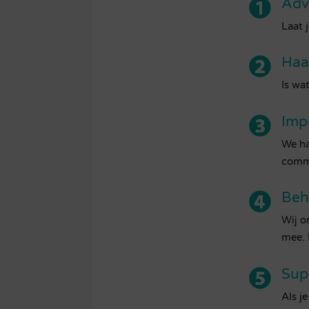
Adv
Laat 
Haa
Is wa
Imp
We ha
commu
Beh
Wij o
mee. 
Sup
Als j