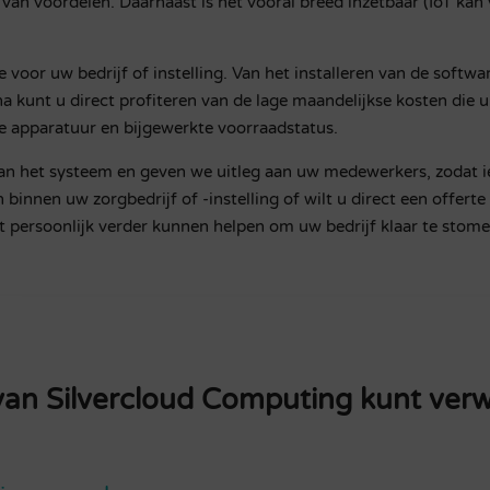
l van voordelen. Daarnaast is het vooral breed inzetbaar (IoT kan
voor uw bedrijf of instelling. Van het installeren van de softwa
 kunt u direct profiteren van de lage maandelijkse kosten die 
he apparatuur en bijgewerkte voorraadstatus.
an het systeem en geven we uitleg aan uw medewerkers, zodat i
 binnen uw zorgbedrijf of -instelling of wilt u direct een off
t persoonlijk verder kunnen helpen om uw bedrijf klaar te stom
van Silvercloud Computing kunt ver