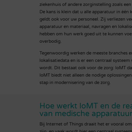
ziekenhuis of andere zorginstelling zoals 
De kans is klein dat u alle apparatuur in één
geldt ook voor uw personeel. Zij verliezen ve
apparatuur en materiaal, navragen en lokalise
hebben om hun werk goed uit te kunnen voer
overbodig.
Tegenwoordig werken de meeste branches en
lokalisatiedata en is er een centraal systeem
wordt. Dit bestaat ook voor de zorg: IoMT d
IoMT biedt niet alleen de nodige oplossingen
stap in modernisering van de zorg.
Hoe werkt IoMT en de real
van medische apparatuu
Bij Internet of Things draait het er vooral 
zijn, en vaak wordt hier een centraal syste