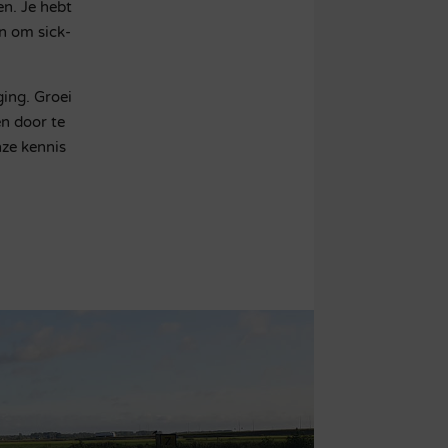
en. Je hebt
n om sick-
ging. Groei
en door te
nze kennis