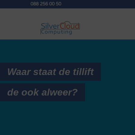
088 256 00 50
Waar staat de tillift
de ook alweer?