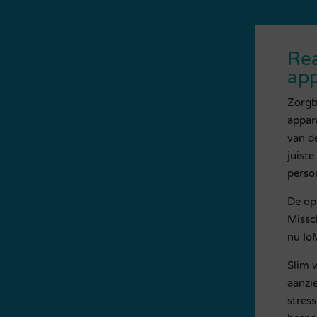
Rea
app
Zorgb
appar
van d
juiste
perso
De opl
Missc
nu IoM
Slim 
aanzi
stres