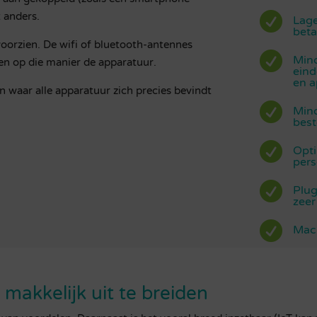
t anders.

Lage
beta
oorzien. De wifi of bluetooth-antennes

Mind
ren op die manier de apparatuur.
eind
en a
 waar alle apparatuur zich precies bevindt

Mind
best

Opti
pers

Plug
zeer

Mach
makkelijk uit te breiden