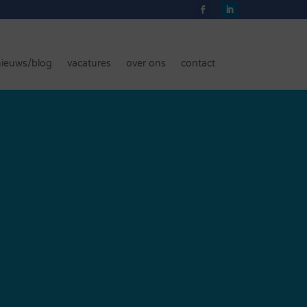
nieuws/blog
vacatures
over ons
contact