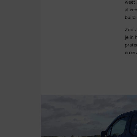
weet 
al ee
build
Zodra
je in
prate
en er