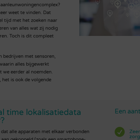
een aanleunwoningencomplex?
 keer weet te vinden.
Dat
el tijd met het zoeken naar
ren van alles wat zij nodig
en. Toch is dit compleet
 bedrijven met sensoren,
 waarin alles bijgewerkt
at we eerder al noemden.
, het is ook de volgende
 time lokalisatiedata
Een aant
r?

Zeer
om dat alle apparaten met elkaar verbonden
zorg
em aan gekoppeld (zoals een smartphone-