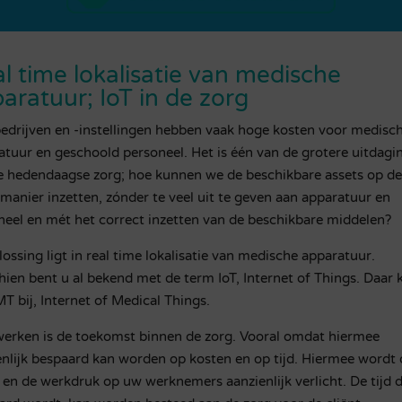
l time lokalisatie van medische
aratuur; IoT in de zorg
edrijven en -instellingen hebben vaak hoge kosten voor medisc
atuur en geschoold personeel. Het is één van de grotere uitdagi
e hedendaagse zorg; hoe kunnen we de beschikbare assets op d
 manier inzetten, zónder te veel uit te geven aan apparatuur en
neel en mét het correct inzetten van de beschikbare middelen?
ossing ligt in real time lokalisatie van medische apparatuur.
hien bent u al bekend met de term IoT, Internet of Things. Daar
T bij, Internet of Medical Things.
werken is de toekomst binnen de zorg. Vooral omdat hiermee
enlijk bespaard kan worden op kosten en op tijd. Hiermee wordt 
s en de werkdruk op uw werknemers aanzienlijk verlicht. De tijd d