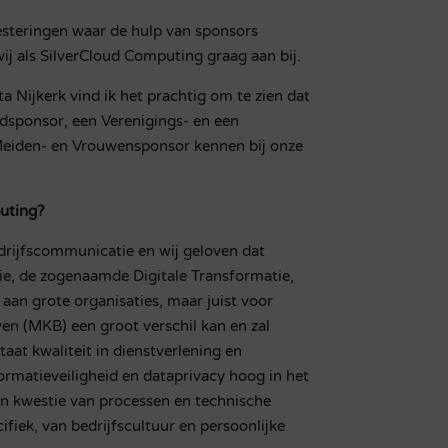
vesteringen waar de hulp van sponsors
ij als SilverCloud Computing graag aan bij.
a Nijkerk vind ik het prachtig om te zien dat
fdsponsor, een Verenigings- en een
eiden- en Vrouwensponsor kennen bij onze
uting?
drijfscommunicatie en wij geloven dat
ie, de zogenaamde Digitale Transformatie,
 aan grote organisaties, maar juist voor
ven (MKB) een groot verschil kan en zal
taat kwaliteit in dienstverlening en
rmatieveiligheid en dataprivacy hoog in het
een kwestie van processen en technische
fiek, van bedrijfscultuur en persoonlijke