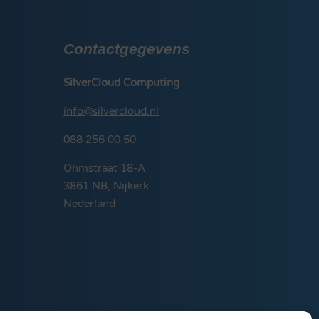
Contactgegevens
SilverCloud Computing
info@silvercloud.nl
088 256 00 50
Ohmstraat 18-A
3861 NB, Nijkerk
Nederland