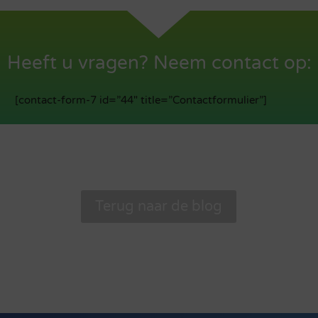
Heeft u vragen? Neem contact op:
[contact-form-7 id=”44″ title=”Contactformulier”]
Terug naar de blog