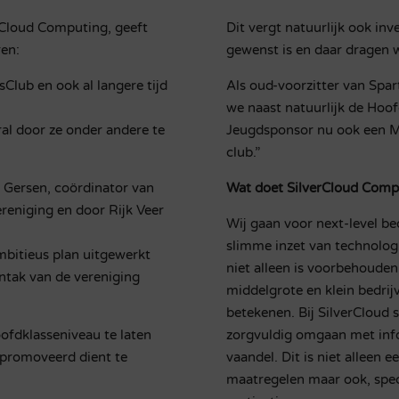
Cloud Computing, geeft
Dit vergt natuurlijk ook in
ren:
gewenst is en daar dragen w
sClub en ook al langere tijd
Als oud-voorzitter van Spart
we naast natuurlijk de Hoo
al door ze onder andere te
Jeugdsponsor nu ook een M
club.”
m Gersen, coördinator van
Wat doet SilverCloud Comp
reniging en door Rijk Veer
Wij gaan voor next-level be
slimme inzet van technolog
mbitieus plan uitgewerkt
niet alleen is voorbehouden
tak van de vereniging
middelgrote en klein bedrij
betekenen. Bij SilverCloud s
ofdklasseniveau te laten
zorgvuldig omgaan met info
epromoveerd dient te
vaandel. Dit is niet alleen 
maatregelen maar ook, speci