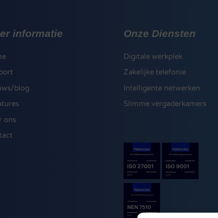
er informatie
Onze Diensten
me
Digitale werkplek
port
Zakelijke telefonie
uws/blog
Intelligente netwerken
atures
Slimme vergaderkamers
r ons
tact